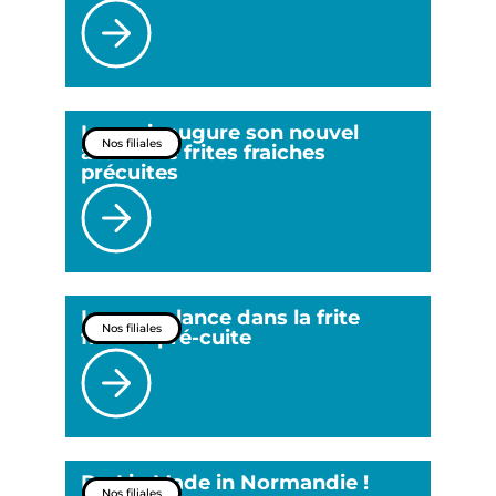
Lunor inaugure son nouvel
Nos filiales
atelier de frites fraiches
précuites
Lunor se lance dans la frite
Nos filiales
fraîche pré-cuite
Du Lin Made in Normandie !
Nos filiales