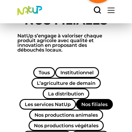
Accueil
/
Nos filiales
Panneau de gestion des cookies
NOS FILIALES
NatUp s’engage à valoriser chaque
produit agricole avec qualité et
innovation en proposant des
débouchés locaux.
Tous
Institutionnel
L’agriculture de demain
La distribution
Les services NatUp
Nos filiales
Nos productions animales
Nos productions végétales