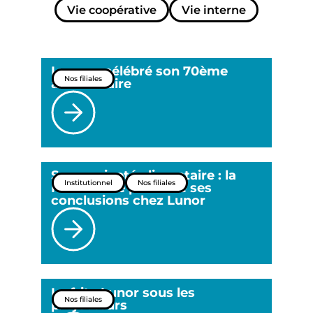
Vie coopérative
Vie interne
Lunor a célébré son 70ème
Nos filiales
anniversaire
Souveraineté alimentaire : la
Institutionnel
Nos filiales
Normandie présente ses
conclusions chez Lunor
La frite Lunor sous les
Nos filiales
projecteurs