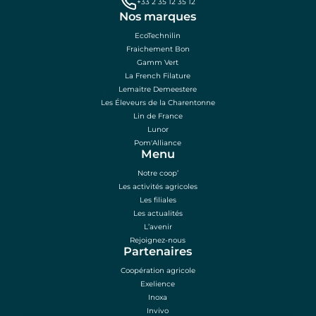
+33 2 35 12 35 12
Nos marques
EcoTechnilin
Fraichement Bon
Gamm Vert
La French Filature
Lemaitre Demeestere
Les Éleveurs de la Charentonne
Lin de France
Lunor
Pom'Alliance
Menu
Notre coop’
Les activités agricoles
Les filiales
Les actualités
L’avenir
Rejoignez-nous
Partenaires
Coopération agricole
Exelience
Inoxa
Invivo