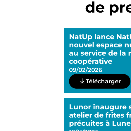
de pr
NatUp lance NatU
nouvel espace 
au service de la 
coopérative
09/02/2026
Télécharger
Lunor inaugure 
atelier de frites 
précuites à Lune