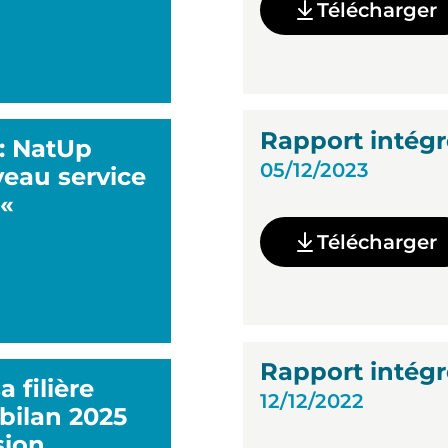
Télécharger
Rapport intégr
 : NatUp
05/12/2023
eau service
 «
Télécharger
Rapport intégr
 filière
12/12/2022
 bilan 2025
sion