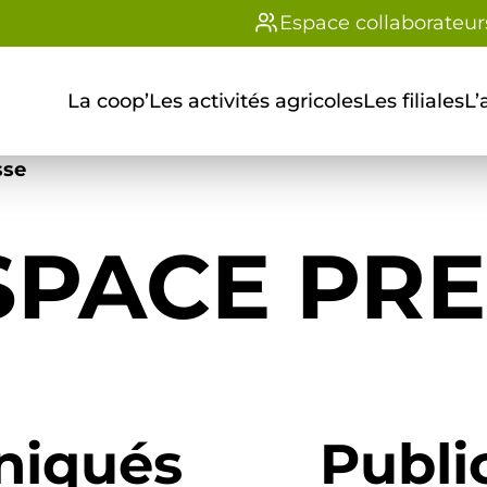
Espace collaborateur
La coop’
Les activités agricoles
Les filiales
L’
sse
SPACE PR
iqués
Publi