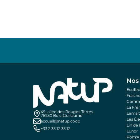
Nos
EcoTec
Fraic
Gamm 
La Fre
49, allée des Rouges Terres
Lemai
76230 Bois-Guillaume
Les Él
accueil@natup.coop
Lin de
+33 2 35 12 35 12
Lunor
Pom'Al