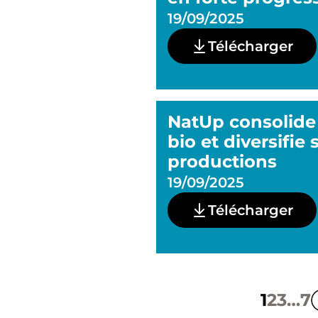
19/09/2025
Télécharger
NatUp consolide s
bio et diversifie 
productions
19/09/2025
Télécharger
1
2
3
…
7