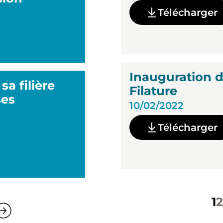
Télécharger
Inauguration d
a filière
Filature
ses
10/02/2022
Télécharger
1
2