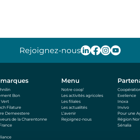
Rejoignez-nous
 marques
Menu
Parten
hnilin
Notre coop’
Coopération
hement Bon
Les activités agricoles
Exelience
Vert
Les filiales
Inoxa
nch Filature
Les actualités
Invivo
tre Demeestere
L’avenir
Pour une Ag
eveurs de la Charentonne
Rejoignez-nous
Région No
 France
Sénalia
liance