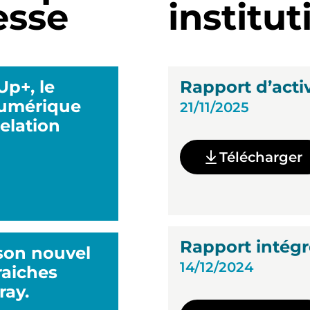
esse
institut
p+, le
Rapport d’acti
numérique
21/11/2025
relation
Télécharger
Rapport intégr
son nouvel
14/12/2024
fraiches
ray.