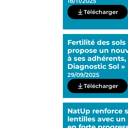
18/11/2025
Télécharger
Fertilité des sols
propose un nouv
à ses adhérents,
Diagnostic Sol »
29/09/2025
Télécharger
NatUp renforce sa
lentilles avec un
en forte progres