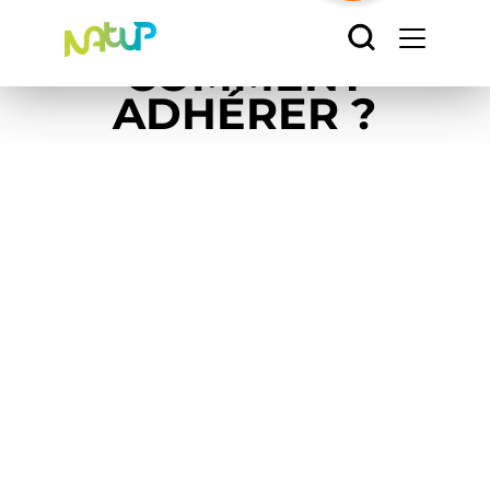
Accueil
/
Comment adhérer ?
Panneau de gestion des cookies
COMMENT
ADHÉRER ?
Adhérer à
NatUp, c’est
rejoindre une
coopérative
dynamique
qui accompagne les
agriculteurs vers une
agriculture performante et
durable.