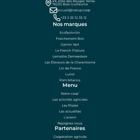
49, allée des Rouges Terres
76230 Bois-Guillaume
accueil@natup.coop
+33 2 35 12 35 12
Nos marques
EcoTechnilin
Fraichement Bon
Gamm Vert
La French Filature
Lemaitre Demeestere
Les Éleveurs de la Charentonne
Lin de France
Lunor
Pom'Alliance
Menu
Notre coop’
Les activités agricoles
Les filiales
Les actualités
L’avenir
Rejoignez-nous
Partenaires
Coopération agricole