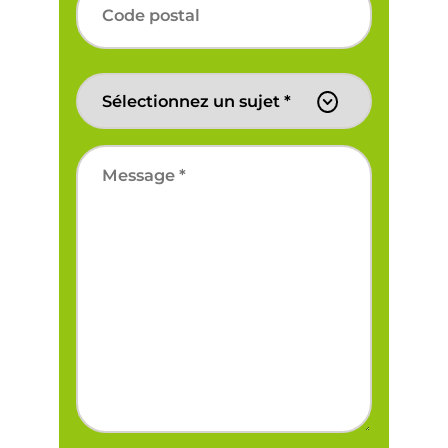
Code
Sujet
postal
*
Message
*