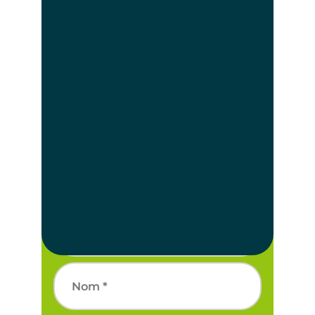
et à développer des pratiques
agroécologiques pour relever les défis de
demain.
Intégrer NatUp, c’est faire partie d’un
collectif à taille humaine, où chaque voix
compte pour bâtir l’avenir de
l’agriculture.
Être recontacté
Nom
*
Prénom