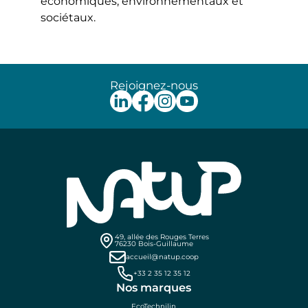
économiques, environnementaux et
sociétaux.
Rejoignez-nous
49, allée des Rouges Terres
76230 Bois-Guillaume
accueil@natup.coop
+33 2 35 12 35 12
Nos marques
EcoTechnilin