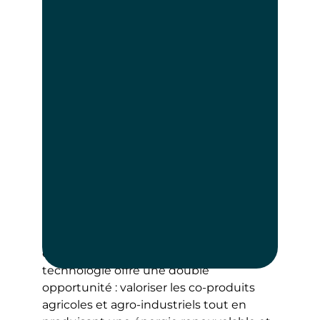
rendent désormais des services
environnementaux et peuvent produire
de l’énergie. NatUp s’engage à leurs
côtés via des initiatives qui ouvrent de
nouvelles perspectives.
Méthanisation, une filière en
plein essor
Acteur engagé dans la transition
énergétique, NatUp développe depuis
plus de quinze ans des solutions de
méthanisation afin de répondre aux
enjeux environnementaux,
économiques et agronomiques. Cette
technologie offre une double
opportunité : valoriser les co-produits
agricoles et agro-industriels tout en