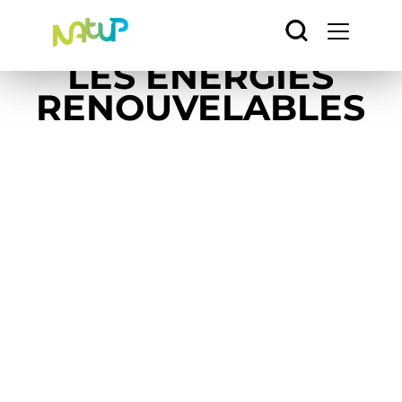
Accueil
/
L’avenir
/
Panneau de gestion des cookies
Les énergies renouvelables
LES ÉNERGIES
RENOUVELABLES
NatUp s’engage
en faveur
des énergies
renouvelables
en soutenant des projets
structurants
qui apportent
de la valeur au monde
agricole.