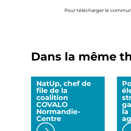
Pour télécharger le commun
Dans la même th
NatUp, chef de
Po
file de la
él
coalition
st
COVALO
ga
Normandie-
la
Centre
ag