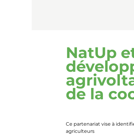
NatUp et
développ
agrivolt
de la co
Ce partenariat vise à identifi
agriculteurs