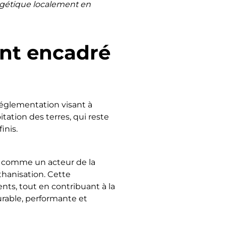
ergétique localement en
ent encadré
églementation visant à
oitation des terres, qui reste
inis.
r comme un acteur de la
thanisation. Cette
ents, tout en contribuant à la
rable, performante et