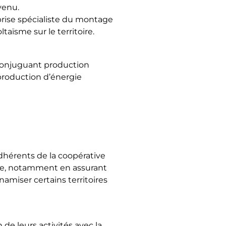
venu.
prise spécialiste du montage
taïsme sur le territoire.
 conjuguant production
 production d’énergie
dhérents de la coopérative
me, notamment en assurant
ynamiser certains territoires
de leurs activités avec la