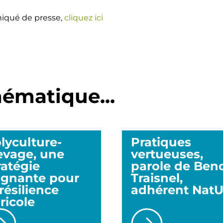
iqué de presse,
cliquez ici
ématique...
lyculture-
Pratiques
evage, une
vertueuses,
ratégie
parole de Beno
gnante pour
Traisnel,
 résilience
adhérent Nat
ricole