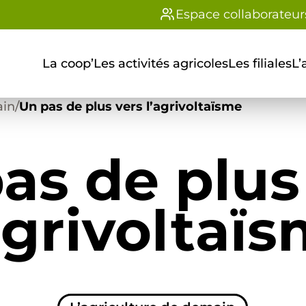
Espace collaborateur
La coop’
Les activités agricoles
Les filiales
L’
ain
/
Un pas de plus vers l’agrivoltaïsme
as de plus
agrivoltaï