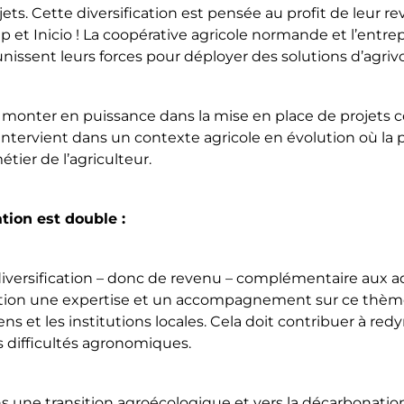
ets. Cette diversification est pensée au profit de leur re
 et Inicio ! La coopérative agricole normande et l’entre
issent leurs forces pour déployer des solutions d’agrivol
 monter en puissance dans la mise en place de projets
Il intervient dans un contexte agricole en évolution où la
étier de l’agriculteur.
ation est double :
iversification – donc de revenu – complémentaire aux a
sition une expertise et un accompagnement sur ce thè
ens et les institutions locales. Cela doit contribuer à red
s difficultés agronomiques.
s une transition agroécologique et vers la décarbonation 