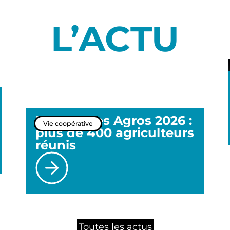
L’ACTU
Rencontres Agros 2026 :
Vie coopérative
plus de 400 agriculteurs
réunis
Toutes les actus