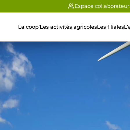
Espace collaborateur
La coop’
Les activités agricoles
Les filiales
L’