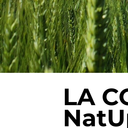
LA C
NatU