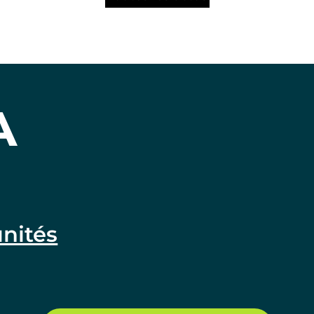
A
nités