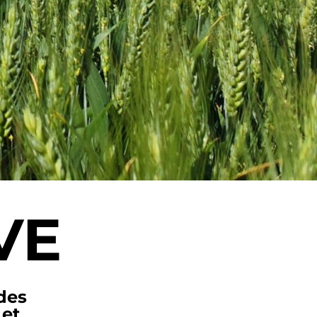
VE
des
 et