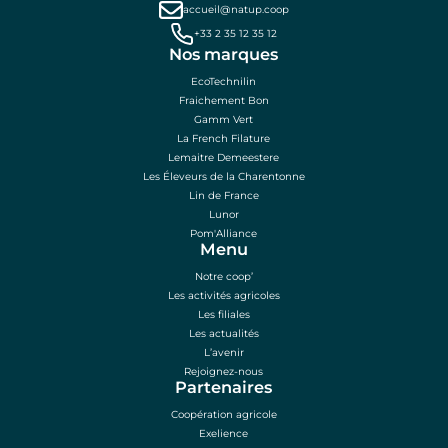
accueil@natup.coop
+33 2 35 12 35 12
Nos marques
EcoTechnilin
Fraichement Bon
Gamm Vert
La French Filature
Lemaitre Demeestere
Les Éleveurs de la Charentonne
Lin de France
Lunor
Pom'Alliance
Menu
Notre coop’
Les activités agricoles
Les filiales
Les actualités
L’avenir
Rejoignez-nous
Partenaires
Coopération agricole
Exelience