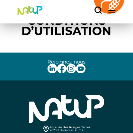
adhérent
Accueil
/
Conditions d’utilisation
Panneau de gestion des cookies
CONDITIONS
D’UTILISATION
Rejoignez-nous
49, allée des Rouges Terres
76230 Bois-Guillaume