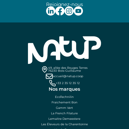
Rejoignez-nous
49, allée des Rouges Terres
76230 Bois-Guillaume
accueil@natup.coop
+33 2 35 12 35 12
Nos marques
EcoTechnilin
Fraichement Bon
Gamm Vert
La French Filature
Lemaitre Demeestere
Les Éleveurs de la Charentonne