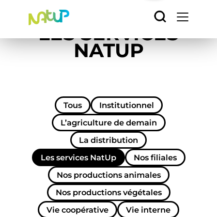
Accueil
/
Les services NatUp
Panneau de gestion des cookies
LES SERVICES
NATUP
Tous
Institutionnel
L’agriculture de demain
La distribution
Les services NatUp
Nos filiales
Nos productions animales
Nos productions végétales
Vie coopérative
Vie interne