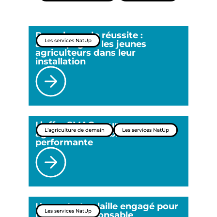
Propulseur de réussite :
Les services NatUp
accompagner les jeunes
agriculteurs dans leur
installation
L’offre SMAG pour une
L’agriculture de demain
Les services NatUp
agriculture durable et
performante
Un contrat volaille engagé pour
Les services NatUp
l’élevage responsable