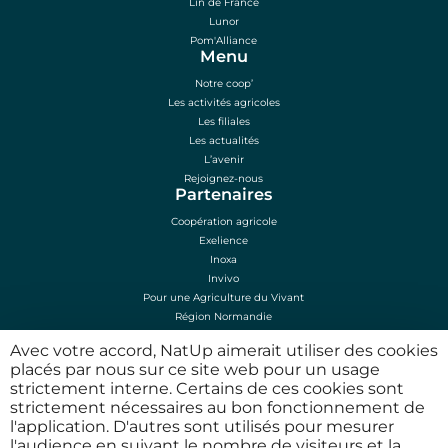
Lin de France
Lunor
Pom'Alliance
Menu
Notre coop’
Les activités agricoles
Les filiales
Les actualités
L’avenir
Rejoignez-nous
Partenaires
Coopération agricole
Exelience
Inoxa
Invivo
Pour une Agriculture du Vivant
Région Normandie
Sénalia
Avec votre accord, NatUp aimerait utiliser des cookies
Mentions légales
placés par nous sur ce site web pour un usage
Mentions légales
strictement interne. Certains de ces cookies sont
Plan du site
strictement nécessaires au bon fonctionnement de
Conditions d’utilisation
l'application. D'autres sont utilisés pour mesurer
Politique de confidentialité
l'audience en suivant le nombre de visiteurs et la