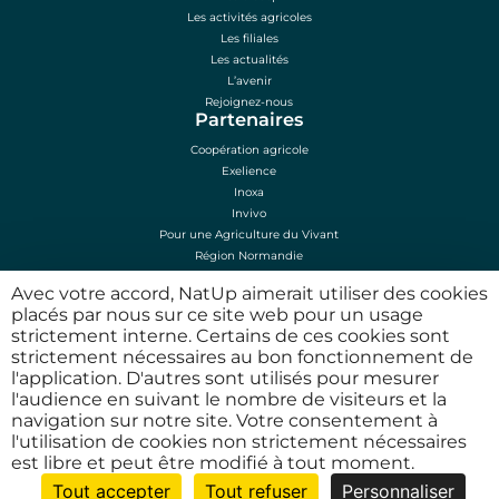
Les activités agricoles
Les filiales
Les actualités
L’avenir
Rejoignez-nous
Partenaires
Coopération agricole
Exelience
Inoxa
Invivo
Pour une Agriculture du Vivant
Région Normandie
Sénalia
Avec votre accord, NatUp aimerait utiliser des cookies
Mentions légales
placés par nous sur ce site web pour un usage
Mentions légales
strictement interne. Certains de ces cookies sont
Plan du site
strictement nécessaires au bon fonctionnement de
Conditions d’utilisation
l'application. D'autres sont utilisés pour mesurer
Politique de confidentialité
l'audience en suivant le nombre de visiteurs et la
N° Agrément phyto HN00131
navigation sur notre site. Votre consentement à
l'utilisation de cookies non strictement nécessaires
est libre et peut être modifié à tout moment.
Tout accepter
Tout refuser
Personnaliser
© 2026 NatUp. Tous droits réservés.