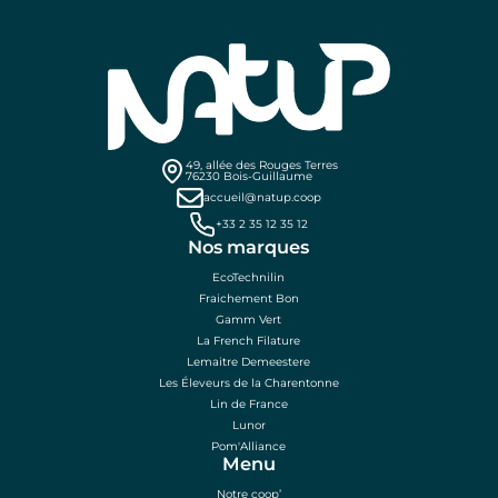
49, allée des Rouges Terres
76230 Bois-Guillaume
accueil@natup.coop
+33 2 35 12 35 12
Nos marques
EcoTechnilin
Fraichement Bon
Gamm Vert
La French Filature
Lemaitre Demeestere
Les Éleveurs de la Charentonne
Lin de France
Lunor
Pom'Alliance
Menu
Notre coop’