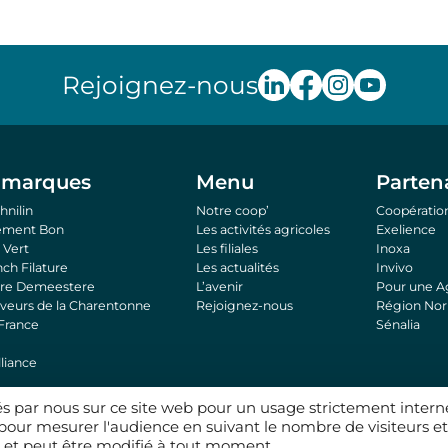
Rejoignez-nous
 marques
Menu
Parten
hnilin
Notre coop’
Coopération
hement Bon
Les activités agricoles
Exelience
Vert
Les filiales
Inoxa
nch Filature
Les actualités
Invivo
tre Demeestere
L’avenir
Pour une Ag
eveurs de la Charentonne
Rejoignez-nous
Région No
 France
Sénalia
liance
és par nous sur ce site web pour un usage strictement intern
 pour mesurer l'audience en suivant le nombre de visiteurs et
© 2026 NatUp. Tous droits réservés.
re et peut être modifié à tout moment.