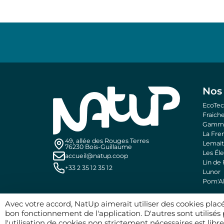
Nos
EcoTec
Fraic
Gamm 
La Fre
49, allée des Rouges Terres
Lemai
76230 Bois-Guillaume
Les Él
accueil@natup.coop
Lin de
+33 2 35 12 35 12
Lunor
Pom'Al
Avec votre accord, NatUp aimerait utiliser des cookies plac
bon fonctionnement de l'application. D'autres sont utilisés
l'utilisation de cookies non strictement nécessaires est lib