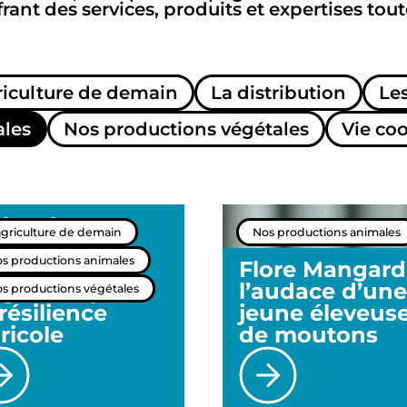
frant des services, produits et expertises tout
riculture de demain
La distribution
Le
ales
Nos productions végétales
Vie co
lyculture-
agriculture de demain
Nos productions animales
evage, une
s productions animales
ratégie
Flore Mangard
gnante pour
l’audace d’une
s productions végétales
 résilience
jeune éleveus
ricole
de moutons