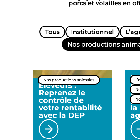
porcs et volailles en of
Tous
Institutionnel
L’ag
Nos productions anim
Po
Nos productions animales
L’
Éleveurs :
él
No
Reprenez le
st
contrôle de
ga
No
votre rentabilité
la
avec la DEP
ag