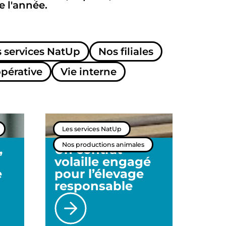
e l'année.
s services NatUp
Nos filiales
opérative
Vie interne
Les services NatUp
Nos productions animales
,
Un contrat
volaille engagé
e
pour l’élevage
responsable