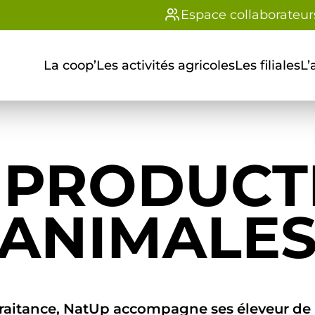
Espace collaborateur
La coop’
Les activités agricoles
Les filiales
L’
 PRODUCT
ANIMALE
raitance, NatUp accompagne ses éleveur de b