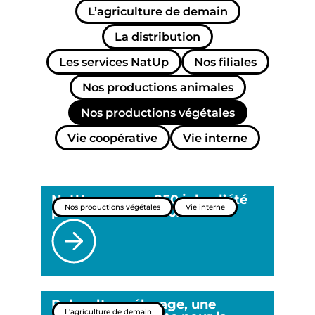
L’agriculture de demain
La distribution
Les services NatUp
Nos filiales
Nos productions animales
Nos productions végétales
Vie coopérative
Vie interne
NatUp propose 250 jobs d’été
Nos productions végétales
Vie interne
pour la moisson 2026
Polyculture-élevage, une
L’agriculture de demain