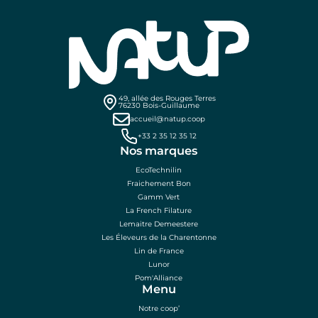
49, allée des Rouges Terres
76230 Bois-Guillaume
accueil@natup.coop
+33 2 35 12 35 12
Nos marques
EcoTechnilin
Fraichement Bon
Gamm Vert
La French Filature
Lemaitre Demeestere
Les Éleveurs de la Charentonne
Lin de France
Lunor
Pom'Alliance
Menu
Notre coop’