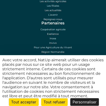
Les activités agricoles
Les filiales
Les actualités
L’avenir
Rejoignez-nous
Partenaires
Coopération agricole
Exelience
Inoxa
Invivo
Pour une Agriculture du Vivant
Région Normandie
Sénalia
Avec votre accord, NatUp aimerait utiliser des cookies
Mentions légales
placés par nous sur ce site web pour un usage
Mentions légales
strictement interne. Certains de ces cookies sont
Plan du site
strictement nécessaires au bon fonctionnement de
Conditions d’utilisation
l'application. D'autres sont utilisés pour mesurer
Politique de confidentialité
l'audience en suivant le nombre de visiteurs et la
N° Agrément phyto HN00131
navigation sur notre site. Votre consentement à
l'utilisation de cookies non strictement nécessaires
est libre et peut être modifié à tout moment.
Tout accepter
Tout refuser
Personnaliser
© 2026 NatUp. Tous droits réservés.