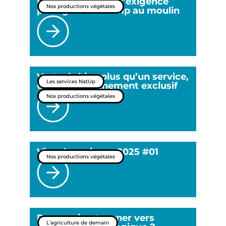
Blé Label Rouge : l’exigence
Nos productions végétales
partagée du champ au moulin
Vertual : bien plus qu’un service,
Les services NatUp
un accompagnement exclusif
Nos productions végétales
Vivre la moisson 2025 #01
Nos productions végétales
Pourquoi se tourner vers
L’agriculture de demain