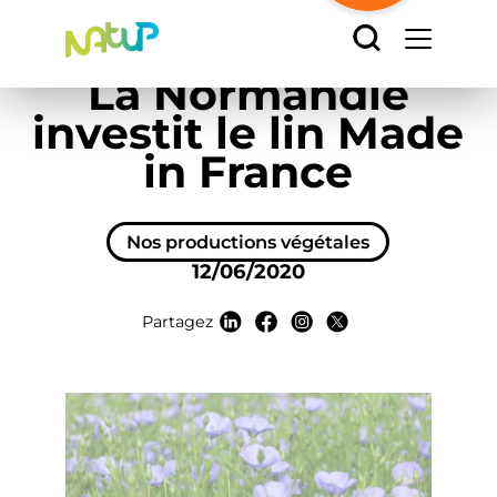
Accueil
/
L’actu
/
Nos productions végétales
/
Panneau de gestion des cookies
La Normandie investit le lin Made in France
La Normandie
investit le lin Made
in France
Nos productions végétales
12/06/2020
Partagez