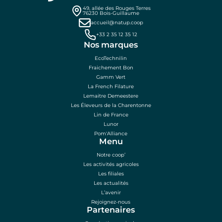
49, allée des Rouges Terres
76230 Bois-Guillaume
accueil@natup.coop
+33 2 35 12 35 12
Nos marques
EcoTechnilin
Fraichement Bon
Gamm Vert
La French Filature
Lemaitre Demeestere
Les Éleveurs de la Charentonne
Lin de France
Lunor
Pom'Alliance
Menu
Notre coop’
Les activités agricoles
Les filiales
Les actualités
L’avenir
Rejoignez-nous
Partenaires