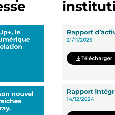
esse
institut
p+, le
Rapport d’acti
numérique
21/11/2025
relation
Télécharger
Rapport intégr
son nouvel
14/12/2024
fraiches
ray.