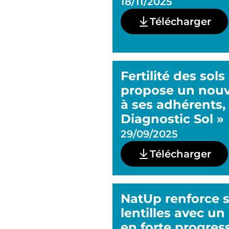
18/11/2025
Télécharger
Fertilité des sols
propose un nouv
à ses adhérents,
Diagnostic Sol »
29/09/2025
Télécharger
NatUp renforce sa
lentilles avec un
en forte progres