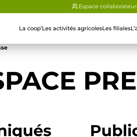
Espace collaborateur
La coop’
Les activités agricoles
Les filiales
L’
sse
SPACE PR
iqués
Publi