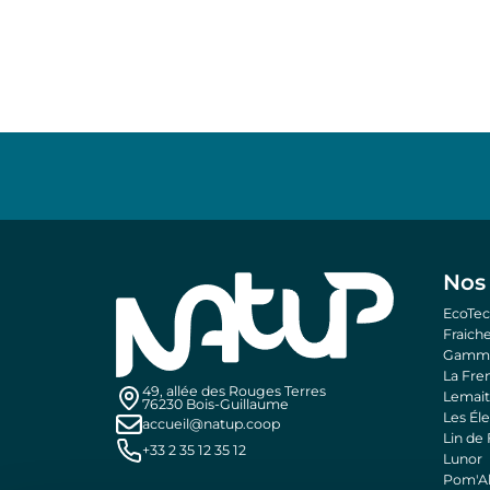
Nos
EcoTec
Fraic
Gamm 
La Fre
49, allée des Rouges Terres
Lemai
76230 Bois-Guillaume
Les Él
accueil@natup.coop
Lin de
+33 2 35 12 35 12
Lunor
Pom'Al