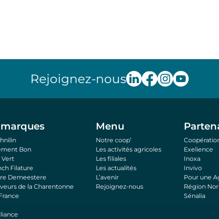
Rejoignez-nous
 marques
Menu
Parten
hnilin
Notre coop’
Coopération
hement Bon
Les activités agricoles
Exelience
Vert
Les filiales
Inoxa
nch Filature
Les actualités
Invivo
tre Demeestere
L’avenir
Pour une Ag
eveurs de la Charentonne
Rejoignez-nous
Région No
 France
Sénalia
liance