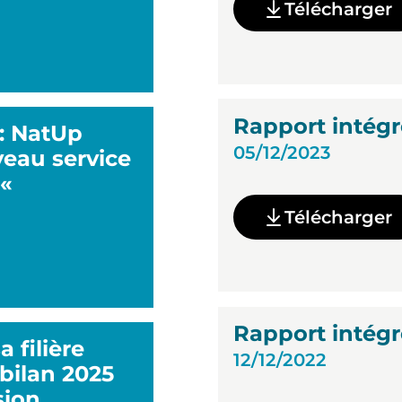
Télécharger
Rapport intégr
 : NatUp
05/12/2023
eau service
 «
Télécharger
Rapport intégr
 filière
12/12/2022
 bilan 2025
sion