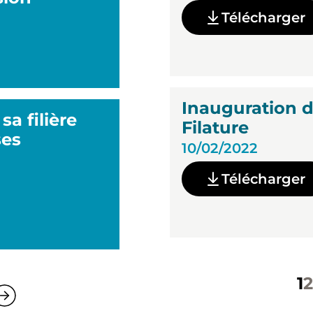
Télécharger
Inauguration d
a filière
Filature
ses
10/02/2022
Télécharger
1
2