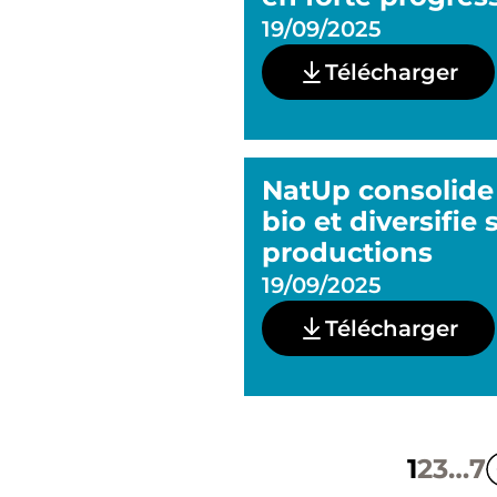
19/09/2025
Télécharger
NatUp consolide s
bio et diversifie 
productions
19/09/2025
Télécharger
1
2
3
…
7