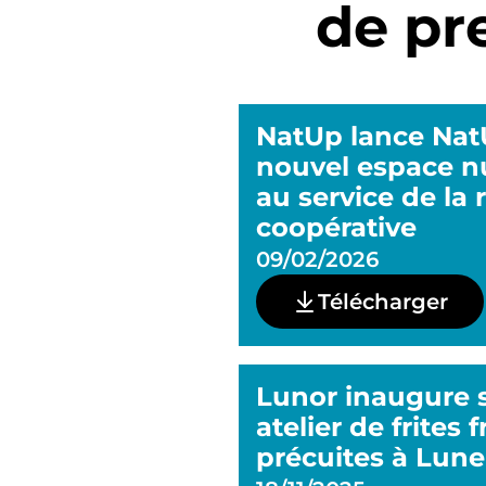
de pr
NatUp lance NatU
nouvel espace 
au service de la 
coopérative
09/02/2026
Télécharger
Lunor inaugure 
atelier de frites 
précuites à Lune