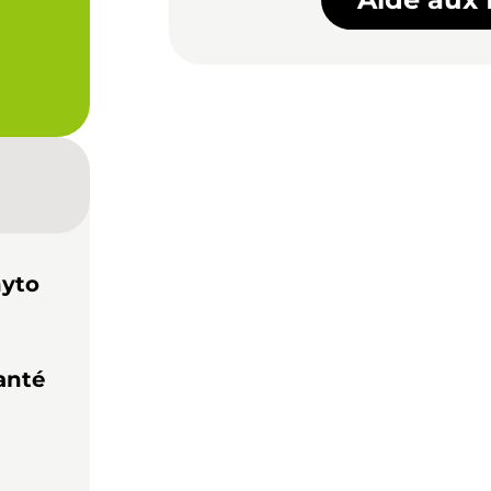
hyto
anté