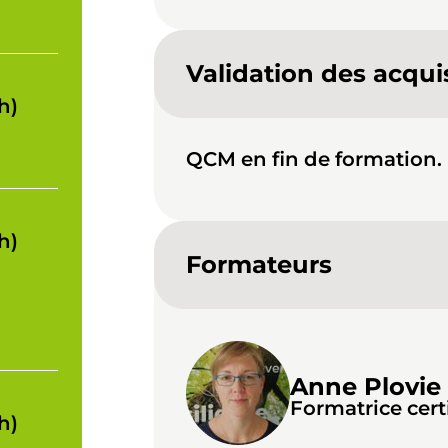
Validation des acqui
h)
QCM en fin de formation.
h)
Formateurs
Anne Plovie
Formatrice cer
h)