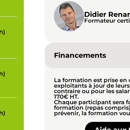
Didier Rena
Formateur cer
h)
Financements
h)
La formation est prise en 
exploitants à jour de leur
contraire ou pour les salar
170€ HT.
Chaque participant sera fa
formation (repas compris)
h)
prévenir, la formation vou
Aide aux