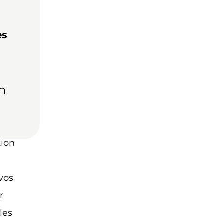
es
7h
tion
vos
r
les